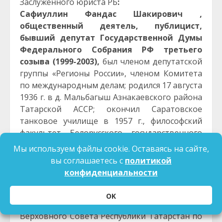
Заслуженного юриста РБ
:
Сафиуллин Фандас Шакирович ,
общественный деятель, публицист,
бывший депутат Государственной Думы
Федерального Собрания РФ третьего
созыва (1999-2003),
был членом депутатской
группы «Регионы России», членом Комитета
по международным делам; родился 17 августа
1936 г. в д. Мальбагыш Азнакаевского района
Татарской АССР; окончил Саратовское
танковое училище в 1957 г., философский
факультет Белорусского государственного
университета в 1970 г.; 1954-1988 — служба в
Мы используем файлы cookie. Оставаясь на сайте,
Вооруженных Силах СССР, включая работу в
вы соглашаетесь с
политикой
должности преподавателя Казанского
конфиденциальности
высшего командно-инженерного училища;
полковник в отставке; 1990-1995 — народный
OK
депутат, председатель постоянной Комиссии
Верховного Совета Республики Татарстан по