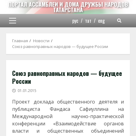
Перейти
ПОРТАЛ АССАМБЛЕИ И ДОМА ДРУЖБЫ НАРОДОВ
ТАТАРСТАНА
к
содержимому
рус
/
тат
/
eng
Основное
меню
Главная
Новости
Союз равноправных народов — будущее России
Союз равноправных народов — будущее
России
01.01.2015
Проект доклада общественного деятеля и
публициста Фандаса Сафиуллина на
Международной научно-практической
конференции «Взаимодействие органов
власти и общественных объединений