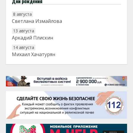
Дни рождения
8 августа
Светлана Измайлова
13 августа
Аркадий Плискин
14 августа
Михаил Хачатурян
20 августа
Тарык Доган
22 августа
Евгений Ефимов
25 августа
Сэсэгма Бубеева
28 августа
Чингиз Мустафаев
29 августа