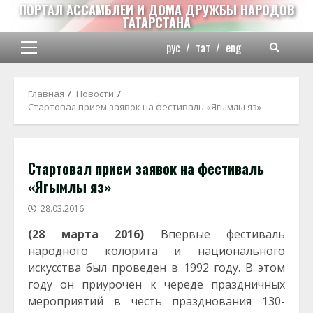
Перейти
ПОРТАЛ АССАМБЛЕИ И ДОМА ДРУЖБЫ НАРОДОВ
ТАТАРСТАНА
к
содержимому
рус
/
тат
/
eng
Основное
меню
Главная
Новости
Стартовал прием заявок на фестиваль «Ягымлы яз»
Стартовал прием заявок на фестиваль
«Ягымлы яз»
28.03.2016
(28 марта 2016)
Впервые фестиваль
народного колорита и национального
искусства был проведен в 1992 году. В этом
году он приурочен к череде праздничных
мероприятий в честь празднования 130-