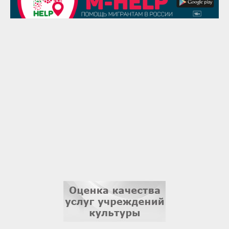
Надежда Рослова
1 сентября
Гали Хасанов
1 сентября
Владислав Тома