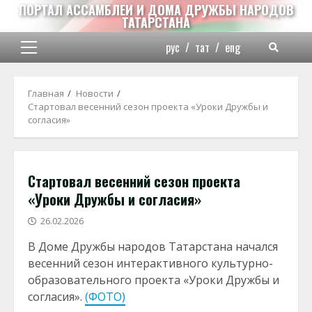
Перейти
ПОРТАЛ АССАМБЛЕИ И ДОМА ДРУЖБЫ НАРОДОВ
ТАТАРСТАНА
к
содержимому
рус
/
тат
/
eng
Основное
меню
Главная
Новости
Стартовал весенний сезон проекта «Уроки Дружбы и
согласия»
Стартовал весенний сезон проекта
«Уроки Дружбы и согласия»
26.02.2026
В Доме Дружбы народов Татарстана начался
весенний сезон интерактивного культурно-
образовательного проекта «Уроки Дружбы и
согласия».
(ФОТО)