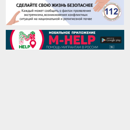
25 августа
Сэсэгма Бубеева
28 августа
Чингиз Мустафаев
29 августа
Надежда Рослова
1 сентября
Гали Хасанов
1 сентября
Владислав Тома