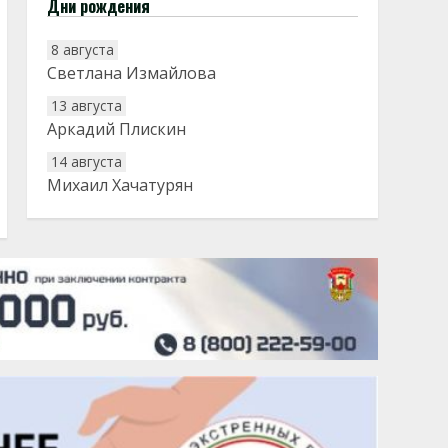
Дни рождения
8 августа
Светлана Измайлова
13 августа
Аркадий Плискин
14 августа
Михаил Хачатурян
20 августа
Тарык Доган
22 августа
Евгений Ефимов
25 августа
Сэсэгма Бубеева
28 августа
Чингиз Мустафаев
29 августа