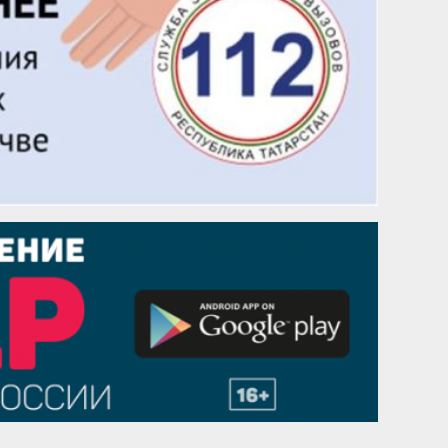
Надежда Рослова
1 сентября
Гали Хасанов
1 сентября
Владислав Тома