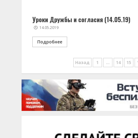
Уроки Дружбы и согласия (14.05.19)
14.05.2019
Подробнее
Навигация
Назад
1
…
14
15
по
записям