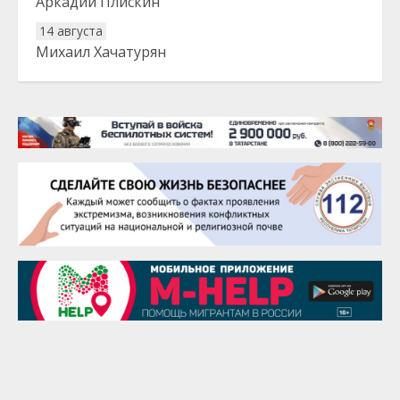
Аркадий Плискин
14 августа
Михаил Хачатурян
20 августа
Тарык Доган
22 августа
Евгений Ефимов
25 августа
Сэсэгма Бубеева
28 августа
Чингиз Мустафаев
29 августа
Надежда Рослова
1 сентября
Гали Хасанов
1 сентября