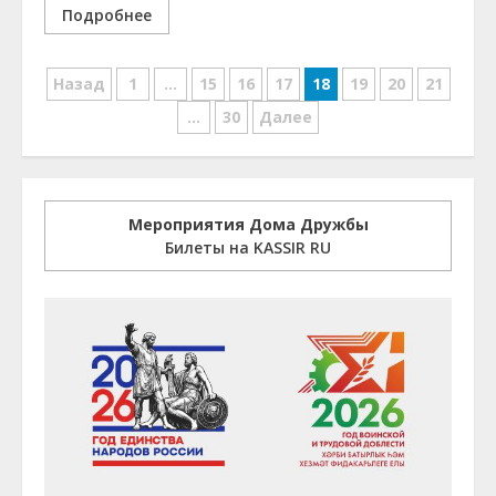
Подробнее
Навигация
Назад
1
…
15
16
17
18
19
20
21
по
…
30
Далее
записям
Мероприятия Дома Дружбы
Билеты на KASSIR RU