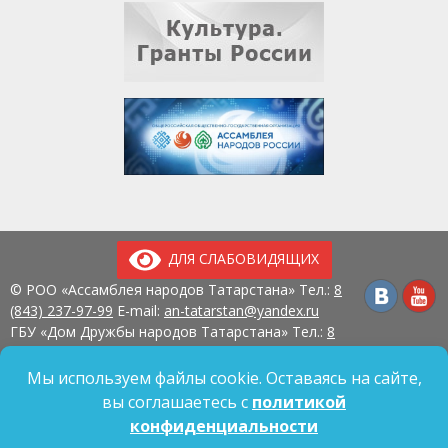
ДЛЯ СЛАБОВИДЯЩИХ
© РОО «Ассамблея народов Татарстана» Тел.:
8
(843) 237-97-99
E-mail:
an-tatarstan@yandex.ru
ГБУ «Дом Дружбы народов Татарстана» Тел.:
8
(843) 237-97-90
E-mail:
mk.ddn@tatar.ru
420107, г. Казань, ул. Павлюхина, д. 57
Мы используем файлы cookie. Оставаясь на сайте,
вы соглашаетесь с
политикой
конфиденциальности