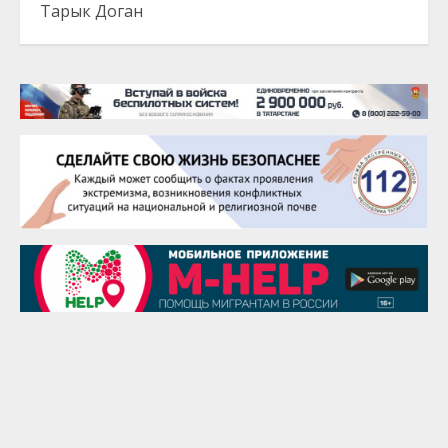
Тарык Доган
22 августа
Евгений Ефимов
25 августа
Сэсэгма Бубеева
28 августа
Чингиз Мустафаев
29 августа
Надежда Рослова
1 сентября
Гали Хасанов
1 сентября
Владислав Тома
3 сентября
Ильдар Гильмутдинов