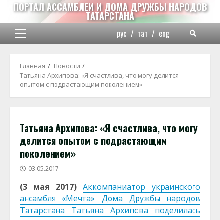
Перейти
ПОРТАЛ АССАМБЛЕИ И ДОМА ДРУЖБЫ НАРОДОВ
ТАТАРСТАНА
к
содержимому
рус
/
тат
/
eng
Основное
меню
Главная
Новости
Татьяна Архипова: «Я счастлива, что могу делится
опытом с подрастающим поколением»
Татьяна Архипова: «Я счастлива, что могу
делится опытом с подрастающим
поколением»
03.05.2017
(3 мая 2017)
Аккомпаниатор украинского
ансамбля «Мечта» Дома Дружбы народов
Татарстана Татьяна Архипова поделилась