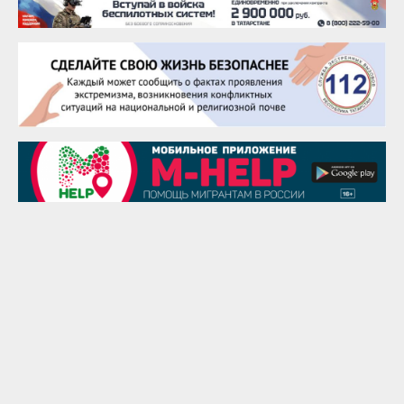
22 августа
Евгений Ефимов
25 августа
Сэсэгма Бубеева
28 августа
Чингиз Мустафаев
29 августа
Надежда Рослова
1 сентября
Гали Хасанов
1 сентября
Владислав Тома