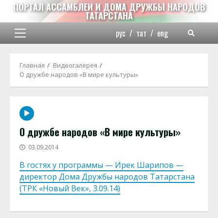
Перейти
ПОРТАЛ АССАМБЛЕИ И ДОМА ДРУЖБЫ НАРОДОВ
ТАТАРСТАНА
к
содержимому
рус
/
тат
/
eng
Основное
меню
Главная
Видеогалерея
О дружбе народов «В мире культуры»
О дружбе народов «В мире культуры»
03.09.2014
В гостях у программы — Ирек Шарипов —
директор Дома Дружбы народов Татарстана
(ТРК «Новый Век», 3.09.14)