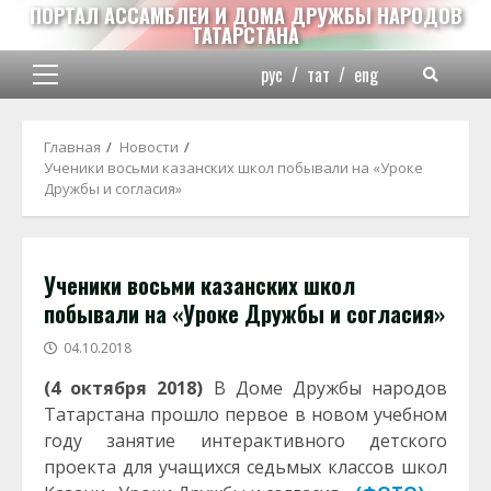
Перейти
ПОРТАЛ АССАМБЛЕИ И ДОМА ДРУЖБЫ НАРОДОВ
ТАТАРСТАНА
к
содержимому
рус
/
тат
/
eng
Основное
меню
Главная
Новости
Ученики восьми казанских школ побывали на «Уроке
Дружбы и согласия»
Ученики восьми казанских школ
побывали на «Уроке Дружбы и согласия»
04.10.2018
(4 октября 2018)
В Доме Дружбы народов
Татарстана прошло первое в новом учебном
году занятие интерактивного детского
проекта для учащихся седьмых классов школ