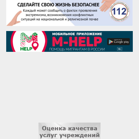
28 августа
Чингиз Мустафаев
29 августа
Надежда Рослова
1 сентября
Гали Хасанов
1 сентября
Владислав Тома
3 сентября
Ильдар Гильмутдинов