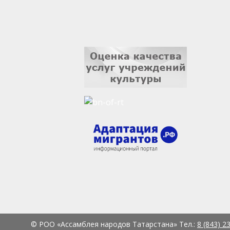
© РОО «Ассамблея народов Татарстана» Тел.:
8 (843) 2