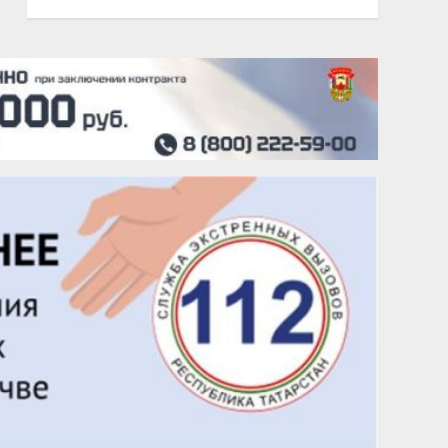
20 августа
Тарык Доган
22 августа
Евгений Ефимов
25 августа
Сэсэгма Бубеева
28 августа
Чингиз Мустафаев
29 августа
Надежда Рослова
1 сентября
Гали Хасанов
1 сентября
Владислав Тома