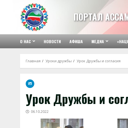
Перейти
к
ПОРТАЛ АССА
содержимому
О НАС
НОВОСТИ
АФИША
МЕДИА
«НАЦ
Главная
Уроки дружбы
Урок Дружбы и согласия
Урок Дружбы и сог
06.10.2022