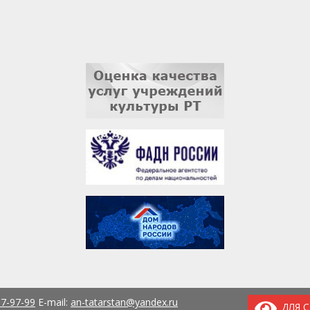
37-97-99
E-mail:
an-tatarstan@yandex.ru
ДЛЯ 