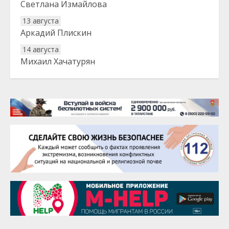
Светлана Измайлова
13 августа
Аркадий Плискин
14 августа
Михаил Хачатурян
20 августа
Тарык Доган
22 августа
Евгений Ефимов
25 августа
Сэсэгма Бубеева
28 августа
Чингиз Мустафаев
29 августа
Надежда Рослова
1 сентября