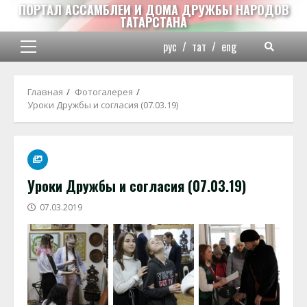
Перейти
ПОРТАЛ АССАМБЛЕИ И ДОМА ДРУЖБЫ НАРОДОВ
ТАТАРСТАНА
к
содержимому
рус
/
тат
/
eng
Основное
меню
Главная
Фотогалерея
Уроки Дружбы и согласия (07.03.19)
Уроки Дружбы и согласия (07.03.19)
07.03.2019