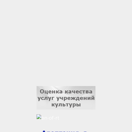
Гали Хасанов
1 сентября
Владислав Тома