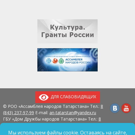
ДЛЯ СЛАБОВИДЯЩИХ
© РОО «Ассамблея народов Татарстана» Тел.:
8
(843) 237-97-99
E-mail:
an-tatarstan@yandex.ru
ГБУ «Дом Дружбы народов Татарстана» Тел.:
8
(843) 237-97-90
E-mail:
mk.ddn@tatar.ru
420107, г. Казань, ул. Павлюхина, д. 57
Мы используем файлы cookie. Оставаясь на сайте,