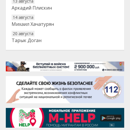
13 августа
Аркадий Плискин
14 августа
Михаил Хачатурян
20 августа
Тарык Доган
22 августа
Евгений Ефимов
25 августа
Сэсэгма Бубеева
28 августа
Чингиз Мустафаев
29 августа
Надежда Рослова
1 сентября
Гали Хасанов