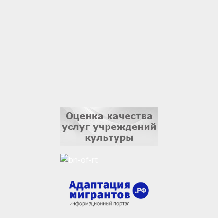
1 сентября
Владислав Тома
3 сентября
Ильдар Гильмутдинов