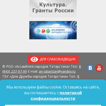
ДЛЯ СЛАБОВИДЯЩИХ
© РОО «Ассамблея народов Татарстана» Тел.:
8
(843) 237-97-99
E-mail:
an-tatarstan@yandex.ru
ГБУ «Дом Дружбы народов Татарстана» Тел.:
8
(843) 237-97-90
E-mail:
mk.ddn@tatar.ru
420107, г. Казань, ул. Павлюхина, д. 57
Мы используем файлы cookie. Оставаясь на сайте,
вы соглашаетесь с
политикой
конфиденциальности