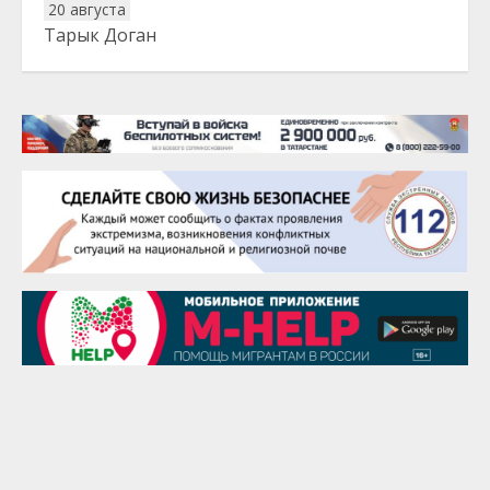
20 августа
Тарык Доган
22 августа
Евгений Ефимов
25 августа
Сэсэгма Бубеева
28 августа
Чингиз Мустафаев
29 августа
Надежда Рослова
1 сентября
Гали Хасанов
1 сентября
Владислав Тома
3 сентября
Ильдар Гильмутдинов