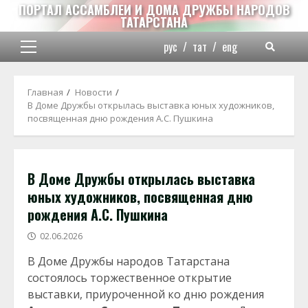
Перейти
ПОРТАЛ АССАМБЛЕИ И ДОМА ДРУЖБЫ НАРОДОВ
ТАТАРСТАНА
к
содержимому
рус
/
тат
/
eng
Основное
меню
Главная
Новости
В Доме Дружбы открылась выставка юных художников,
посвященная дню рождения А.С. Пушкина
В Доме Дружбы открылась выставка
юных художников, посвященная дню
рождения А.С. Пушкина
02.06.2026
В Доме Дружбы народов Татарстана
состоялось торжественное открытие
выставки, приуроченной ко дню рождения