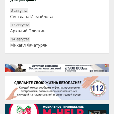
8 августа
Светлана Измайлова
13 августа
Аркадий Плискин
14 августа
Михаил Хачатурян
20 августа
Тарык Доган
22 августа
Евгений Ефимов
25 августа
Сэсэгма Бубеева
28 августа
Чингиз Мустафаев
29 августа