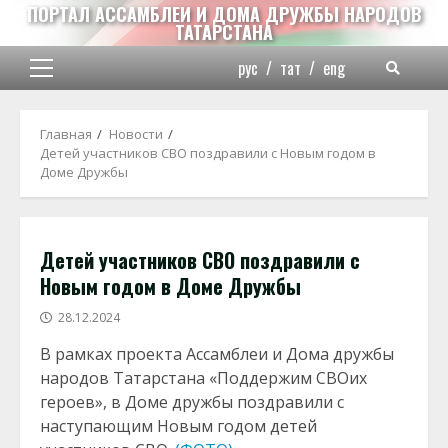
Перейти
ПОРТАЛ АССАМБЛЕИ И ДОМА ДРУЖБЫ НАРОДОВ
ТАТАРСТАНА
к
содержимому
рус
/
тат
/
eng
Основное
меню
Главная
Новости
Детей участников СВО поздравили с Новым годом в
Доме Дружбы
Детей участников СВО поздравили с
Новым годом в Доме Дружбы
28.12.2024
В рамках проекта Ассамблеи и Дома дружбы
народов Татарстана «Поддержим СВОих
героев», в Доме дружбы поздравили с
наступающим Новым годом детей