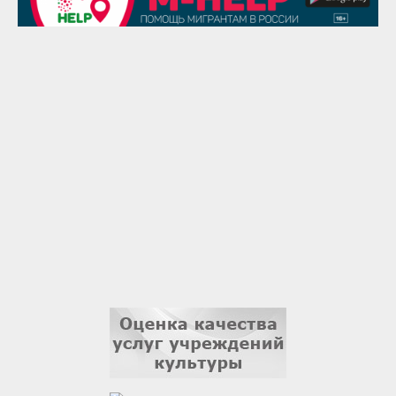
Надежда Рослова
1 сентября
Гали Хасанов
1 сентября
Владислав Тома