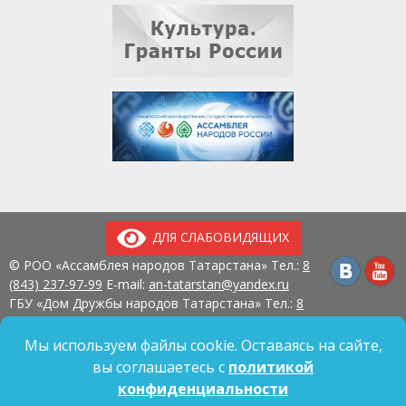
ДЛЯ СЛАБОВИДЯЩИХ
© РОО «Ассамблея народов Татарстана» Тел.:
8
(843) 237-97-99
E-mail:
an-tatarstan@yandex.ru
ГБУ «Дом Дружбы народов Татарстана» Тел.:
8
(843) 237-97-90
E-mail:
mk.ddn@tatar.ru
420107, г. Казань, ул. Павлюхина, д. 57
Мы используем файлы cookie. Оставаясь на сайте,
вы соглашаетесь с
политикой
конфиденциальности