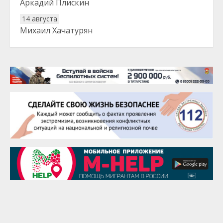
Аркадий Плискин
14 августа
Михаил Хачатурян
20 августа
Тарык Доган
22 августа
Евгений Ефимов
25 августа
Сэсэгма Бубеева
28 августа
Чингиз Мустафаев
29 августа
Надежда Рослова
1 сентября
Гали Хасанов
1 сентября