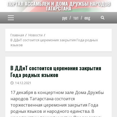
Перейти
ПОРТАЛ АССАМБЛЕИ И ДОМА ДРУЖБЫ НАРОДОВ
ТАТАРСТАНА
к
содержимому
рус
/
тат
/
eng
Основное
меню
Главная
Новости
В ДДнТ состоится церемония закрытия Года родных
языков
В ДДнТ состоится церемония закрытия
Года родных языков
14.12.2021
17 декабря в концертном зале Дома Дружбы
народов Татарстана состоится
торжественная церемония закрытия Года
родных языков и народного единства. В