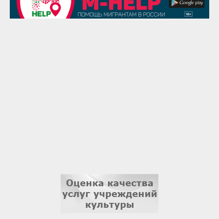
Надежда Рослова
1 сентября
Гали Хасанов
1 сентября
Владислав Тома