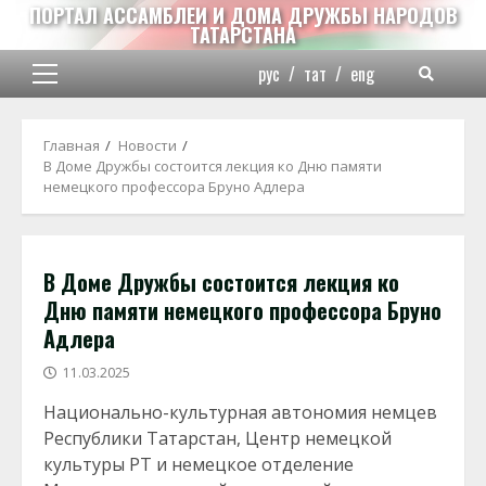
Перейти
ПОРТАЛ АССАМБЛЕИ И ДОМА ДРУЖБЫ НАРОДОВ
ТАТАРСТАНА
к
содержимому
рус
/
тат
/
eng
Основное
меню
Главная
Новости
В Доме Дружбы состоится лекция ко Дню памяти
немецкого профессора Бруно Адлера
В Доме Дружбы состоится лекция ко
Дню памяти немецкого профессора Бруно
Адлера
11.03.2025
Национально-культурная автономия немцев
Республики Татарстан, Центр немецкой
культуры РТ и немецкое отделение