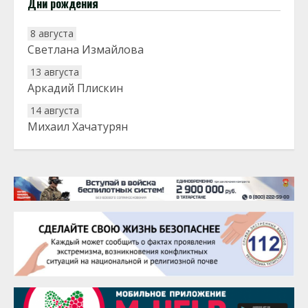
Дни рождения
8 августа
Светлана Измайлова
13 августа
Аркадий Плискин
14 августа
Михаил Хачатурян
20 августа
Тарык Доган
22 августа
Евгений Ефимов
25 августа
Сэсэгма Бубеева
28 августа
Чингиз Мустафаев
29 августа