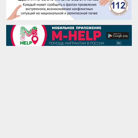
Сэсэгма Бубеева
28 августа
Чингиз Мустафаев
29 августа
Надежда Рослова
1 сентября
Гали Хасанов
1 сентября
Владислав Тома