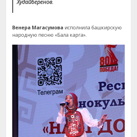
Худайберенов
.
Венера Магасумова
исполнила башкирскую
народную песню «Бала карга».