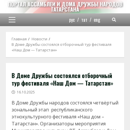
Перейти
ПОРТАЛ АССАМБЛЕИ И ДОМА ДРУЖБЫ НАРОДОВ
ТАТАРСТАНА
к
содержимому
рус
/
тат
/
eng
Основное
меню
Главная
Новости
В Доме Дружбы состоялся отборочный тур фестиваля
«Наш Дом — Татарстан»
В Доме Дружбы состоялся отборочный
тур фестиваля «Наш Дом — Татарстан»
16.10.2025
В Доме Дружбы народов состоялся четвёртый
зональный этап республиканского
этнокультурного фестиваля «Наш дом –
Татарстан». Организаторы мероприятия