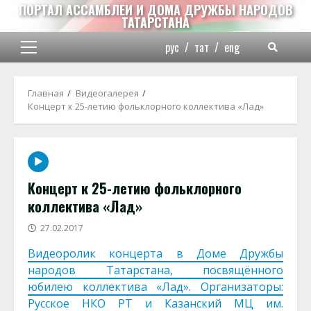
Перейти
ПОРТАЛ АССАМБЛЕИ И ДОМА ДРУЖБЫ НАРОДОВ
ТАТАРСТАНА
к
содержимому
рус
/
тат
/
eng
Основное
меню
Главная
Видеогалерея
Концерт к 25-летию фольклорного коллектива «Лад»
Концерт к 25-летию фольклорного
коллектива «Лад»
27.02.2017
Видеоролик концерта в Доме Дружбы
народов Татарстана, посвящённого
юбилею коллектива «Лад». Организаторы:
Русское НКО РТ и Казанский МЦ им.