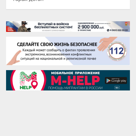
22 августа
Евгений Ефимов
25 августа
Сэсэгма Бубеева
28 августа
Чингиз Мустафаев
29 августа
Надежда Рослова
1 сентября
Гали Хасанов
1 сентября
Владислав Тома
3 сентября
Ильдар Гильмутдинов