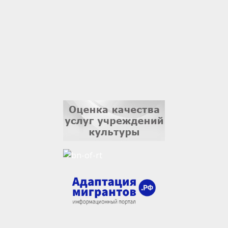
Владислав Тома
3 сентября
Ильдар Гильмутдинов