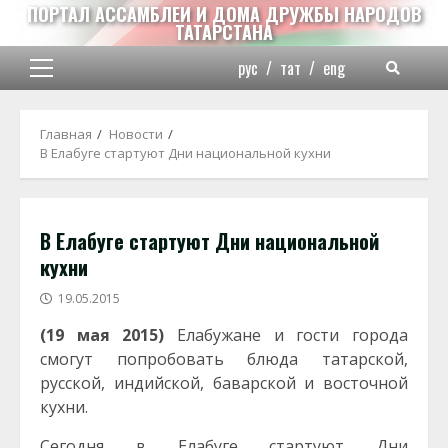
Перейти
ПОРТАЛ АССАМБЛЕИ И ДОМА ДРУЖБЫ НАРОДОВ
ТАТАРСТАНА
к
содержимому
рус
/
тат
/
eng
Основное
меню
Главная
Новости
В Елабуге стартуют Дни национальной кухни
В Елабуге стартуют Дни национальной
кухни
19.05.2015
(19 мая 2015)
Елабужане и гости города
смогут попробовать блюда татарской,
русской, индийской, баварской и восточной
кухни.
Сегодня в Елабуге стартуют Дни