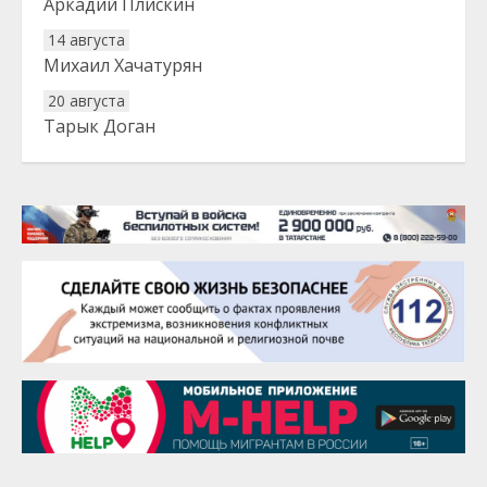
Аркадий Плискин
14 августа
Михаил Хачатурян
20 августа
Тарык Доган
22 августа
Евгений Ефимов
25 августа
Сэсэгма Бубеева
28 августа
Чингиз Мустафаев
29 августа
Надежда Рослова
1 сентября
Гали Хасанов
1 сентября