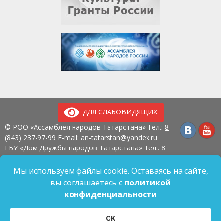
ДЛЯ СЛАБОВИДЯЩИХ
© РОО «Ассамблея народов Татарстана» Тел.:
8
(843) 237-97-99
E-mail:
an-tatarstan@yandex.ru
ГБУ «Дом Дружбы народов Татарстана» Тел.:
8
(843) 237-97-90
E-mail:
mk.ddn@tatar.ru
420107, г. Казань, ул. Павлюхина, д. 57
Мы используем файлы cookie. Оставаясь на сайте,
вы соглашаетесь с
политикой
конфиденциальности
Политика обработки персональных данных
OK