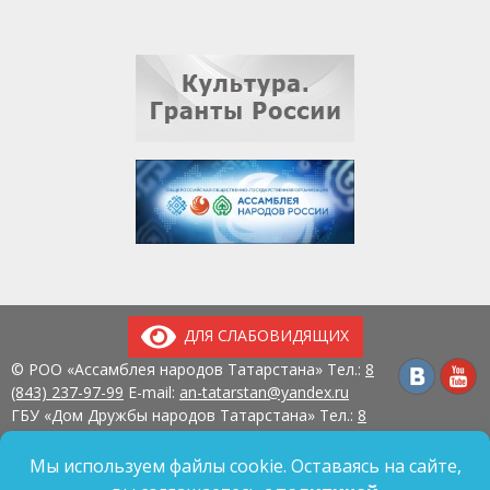
ДЛЯ СЛАБОВИДЯЩИХ
© РОО «Ассамблея народов Татарстана» Тел.:
8
(843) 237-97-99
E-mail:
an-tatarstan@yandex.ru
ГБУ «Дом Дружбы народов Татарстана» Тел.:
8
(843) 237-97-90
E-mail:
mk.ddn@tatar.ru
420107, г. Казань, ул. Павлюхина, д. 57
Мы используем файлы cookie. Оставаясь на сайте,