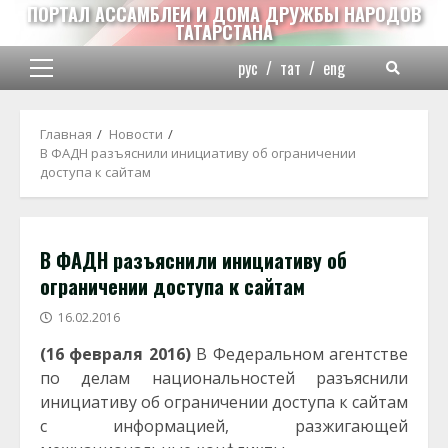
Перейти
ПОРТАЛ АССАМБЛЕИ И ДОМА ДРУЖБЫ НАРОДОВ
ТАТАРСТАНА
к
содержимому
рус
/
тат
/
eng
Основное
меню
Главная
Новости
В ФАДН разъяснили инициативу об ограничении
доступа к сайтам
В ФАДН разъяснили инициативу об
ограничении доступа к сайтам
16.02.2016
(16 февраля 2016)
В Федеральном агентстве
по делам национальностей разъяснили
инициативу об ограничении доступа к сайтам
с информацией, разжигающей