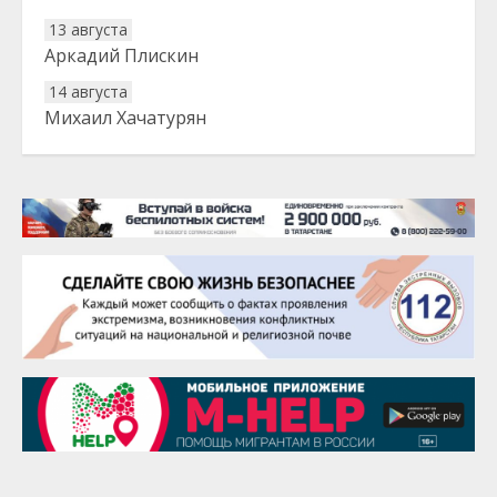
13 августа
Аркадий Плискин
14 августа
Михаил Хачатурян
20 августа
Тарык Доган
22 августа
Евгений Ефимов
25 августа
Сэсэгма Бубеева
28 августа
Чингиз Мустафаев
29 августа
Надежда Рослова
1 сентября
Гали Хасанов