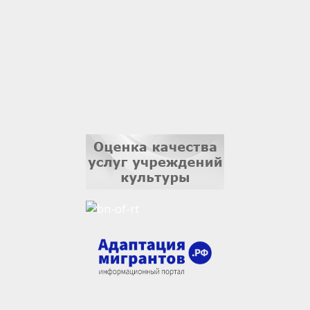
Владислав Тома
3 сентября
Ильдар Гильмутдинов