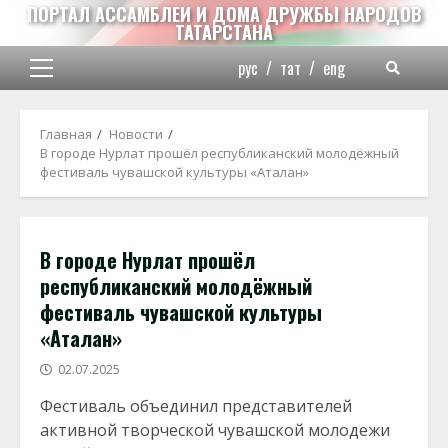
Перейти
ПОРТАЛ АССАМБЛЕИ И ДОМА ДРУЖБЫ НАРОДОВ
ТАТАРСТАНА
к
содержимому
рус
/
тат
/
eng
Основное
меню
Главная
Новости
В городе Нурлат прошёл республиканский молодёжный
фестиваль чувашской культуры «Аталан»
В городе Нурлат прошёл
республиканский молодёжный
фестиваль чувашской культуры
«Аталан»
02.07.2025
Фестиваль объединил представителей
активной творческой чувашской молодежи