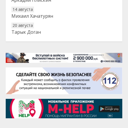
Аркадий Плискин
14 августа
Михаил Хачатурян
20 августа
Тарык Доган
22 августа
Евгений Ефимов
25 августа
Сэсэгма Бубеева
28 августа
Чингиз Мустафаев
29 августа
Надежда Рослова
1 сентября
Гали Хасанов
1 сентября