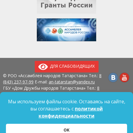
ДЛЯ СЛАБОВИДЯЩИХ
© РОО «Ассамблея народов Татарстана» Тел.:
8
(843) 237-97-99
E-mail:
an-tatarstan@yandex.ru
ГБУ «Дом Дружбы народов Татарстана» Тел.:
8
(843) 237-97-90
E-mail:
mk.ddn@tatar.ru
420107, г. Казань, ул. Павлюхина, д. 57
Мы используем файлы cookie. Оставаясь на сайте,
вы соглашаетесь с
политикой
конфиденциальности
Политика обработки персональных данных
OK
Согласие на обработку персональных данных