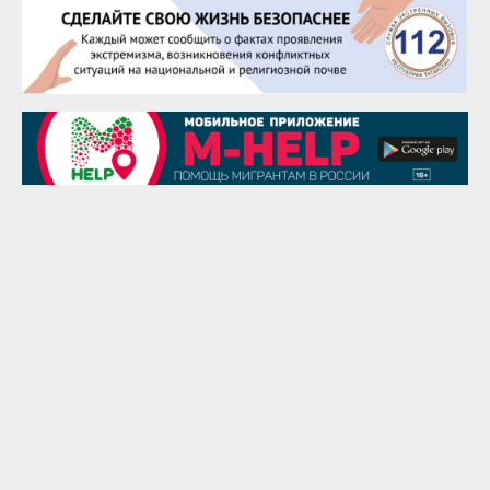
25 августа
Сэсэгма Бубеева
28 августа
Чингиз Мустафаев
29 августа
Надежда Рослова
1 сентября
Гали Хасанов
1 сентября
Владислав Тома