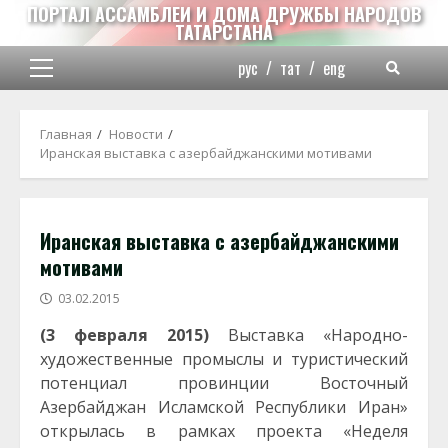
Перейти
ПОРТАЛ АССАМБЛЕИ И ДОМА ДРУЖБЫ НАРОДОВ
ТАТАРСТАНА
к
содержимому
рус
/
тат
/
eng
Основное
меню
Главная
Новости
Иранская выставка с азербайджанскими мотивами
Иранская выставка с азербайджанскими
мотивами
03.02.2015
(3 февраля 2015)
Выставка «Народно-
художественные промыслы и туристический
потенциал провинции Восточный
Азербайджан Исламской Республики Иран»
открылась в рамках проекта «Неделя