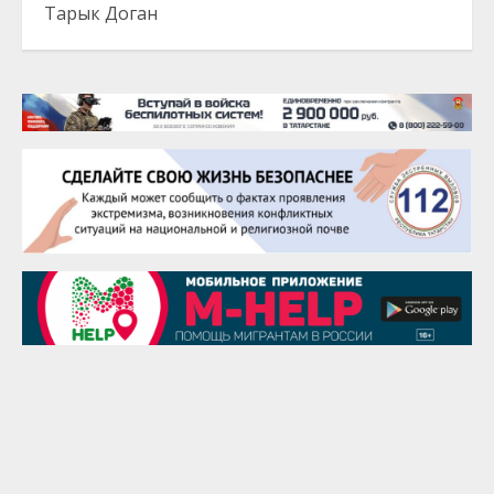
Тарык Доган
22 августа
Евгений Ефимов
25 августа
Сэсэгма Бубеева
28 августа
Чингиз Мустафаев
29 августа
Надежда Рослова
1 сентября
Гали Хасанов
1 сентября
Владислав Тома
3 сентября
Ильдар Гильмутдинов