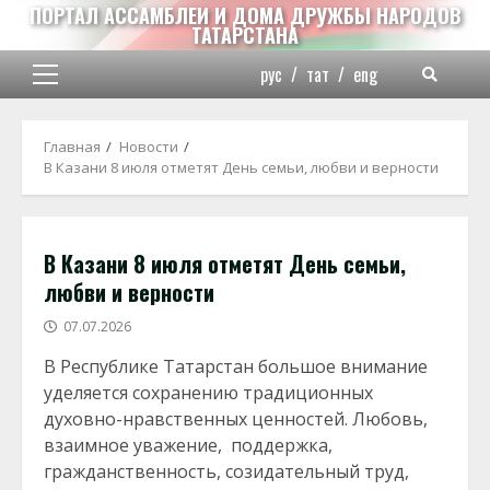
Перейти
ПОРТАЛ АССАМБЛЕИ И ДОМА ДРУЖБЫ НАРОДОВ
ТАТАРСТАНА
к
содержимому
рус
/
тат
/
eng
Основное
меню
Главная
Новости
В Казани 8 июля отметят День семьи, любви и верности
В Казани 8 июля отметят День семьи,
любви и верности
07.07.2026
В Республике Татарстан большое внимание
уделяется сохранению традиционных
духовно-нравственных ценностей. Любовь,
взаимное уважение, поддержка,
гражданственность, созидательный труд,