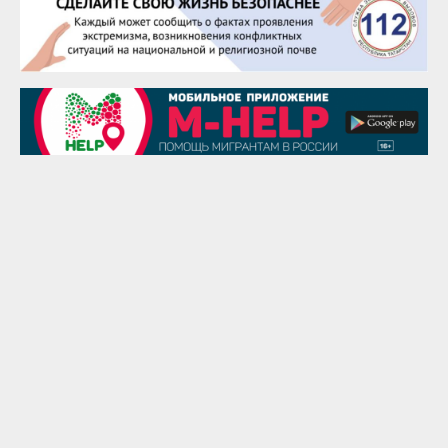
Сэсэгма Бубеева
28 августа
Чингиз Мустафаев
29 августа
Надежда Рослова
1 сентября
Гали Хасанов
1 сентября
Владислав Тома