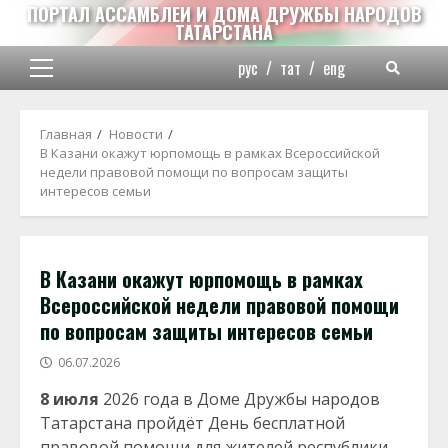
Перейти
ПОРТАЛ АССАМБЛЕИ И ДОМА ДРУЖБЫ НАРОДОВ
ТАТАРСТАНА
к
содержимому
рус
/
тат
/
eng
Основное
меню
Главная
Новости
В Казани окажут юрпомощь в рамках Всероссийской
недели правовой помощи по вопросам защиты
интересов семьи
В Казани окажут юрпомощь в рамках
Всероссийской недели правовой помощи
по вопросам защиты интересов семьи
06.07.2026
8 июля
2026 года в Доме Дружбы народов
Татарстана пройдёт День бесплатной
правовой помощи для жителей республики.