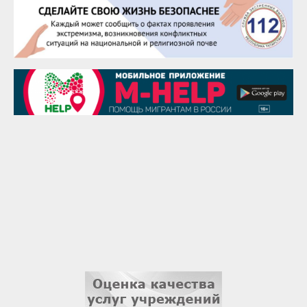
28 августа
Чингиз Мустафаев
29 августа
Надежда Рослова
1 сентября
Гали Хасанов
1 сентября
Владислав Тома
3 сентября
Ильдар Гильмутдинов