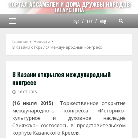
Перейти
ПОРТАЛ АССАМБЛЕИ И ДОМА ДРУЖБЫ НАРОДОВ
ТАТАРСТАНА
к
содержимому
рус
/
тат
/
eng
Основное
меню
Главная
Новости
В Казани открылся международный конгресс
В Казани открылся международный
конгресс
16.07.2015
(16 июля 2015)
Торжественное открытие
международного конгресса «Историко-
культурное и духовное наследие
Свияжска» состоялось в представительском
корпусе Казанского Кремля.