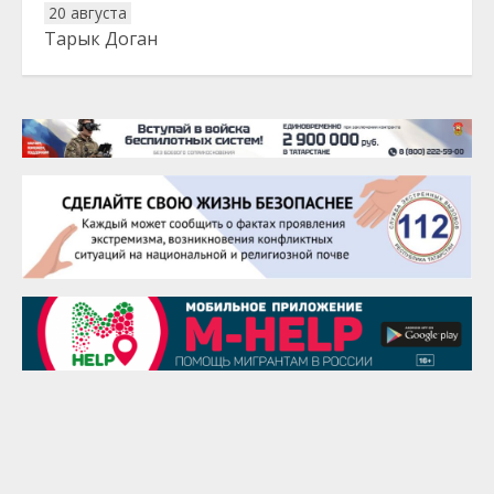
20 августа
Тарык Доган
22 августа
Евгений Ефимов
25 августа
Сэсэгма Бубеева
28 августа
Чингиз Мустафаев
29 августа
Надежда Рослова
1 сентября
Гали Хасанов
1 сентября
Владислав Тома
3 сентября
Ильдар Гильмутдинов