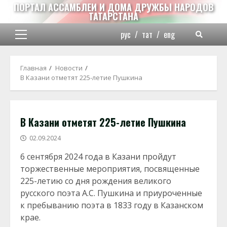
Перейти
ПОРТАЛ АССАМБЛЕИ И ДОМА ДРУЖБЫ НАРОДОВ
ТАТАРСТАНА
к
содержимому
рус
/
тат
/
eng
Основное
меню
Главная
Новости
В Казани отметят 225-летие Пушкина
В Казани отметят 225-летие Пушкина
02.09.2024
6 сентября 2024 года в Казани пройдут
торжественные мероприятия, посвященные
225-летию со дня рождения великого
русского поэта А.С. Пушкина и приуроченные
к пребыванию поэта в 1833 году в Казанском
крае.