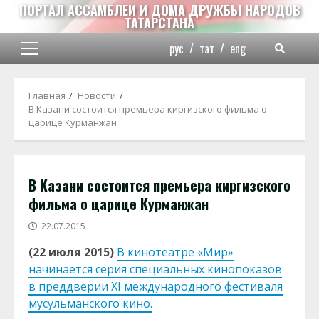
Перейти
ПОРТАЛ АССАМБЛЕИ И ДОМА ДРУЖБЫ НАРОДОВ
ТАТАРСТАНА
к
содержимому
рус
/
тат
/
eng
Основное
меню
Главная
Новости
В Казани состоится премьера киргизского фильма о
царице Курманжан
В Казани состоится премьера киргизского
фильма о царице Курманжан
22.07.2015
(22 июля 2015)
В кинотеатре «Мир»
начинается серия специальных кинопоказов
в преддверии XI международного фестиваля
мусульманского кино.