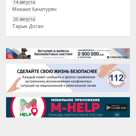
14 августа
Михаил Хачатурян
20 августа
Тарык Доган
22 августа
Евгений Ефимов
25 августа
Сэсэгма Бубеева
28 августа
Чингиз Мустафаев
29 августа
Надежда Рослова
1 сентября
Гали Хасанов
1 сентября
Владислав Тома