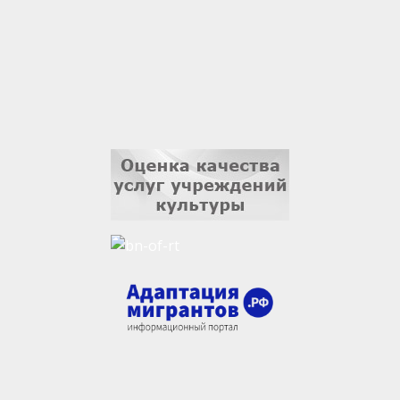
3 сентября
Ильдар Гильмутдинов