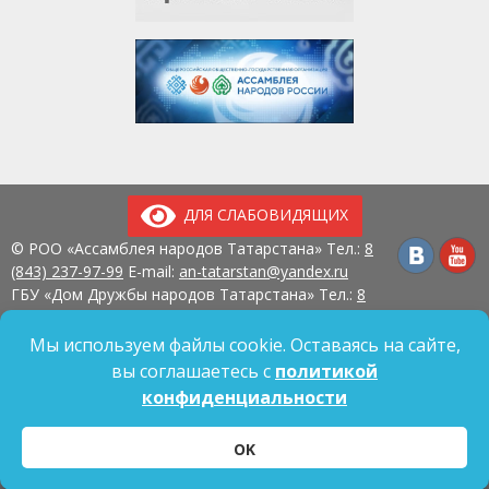
ДЛЯ СЛАБОВИДЯЩИХ
© РОО «Ассамблея народов Татарстана» Тел.:
8
(843) 237-97-99
E-mail:
an-tatarstan@yandex.ru
ГБУ «Дом Дружбы народов Татарстана» Тел.:
8
(843) 237-97-90
E-mail:
mk.ddn@tatar.ru
420107, г. Казань, ул. Павлюхина, д. 57
Мы используем файлы cookie. Оставаясь на сайте,
вы соглашаетесь с
политикой
конфиденциальности
Политика обработки персональных данных
OK
Согласие на обработку персональных данных