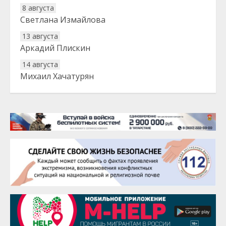
8 августа
Светлана Измайлова
13 августа
Аркадий Плискин
14 августа
Михаил Хачатурян
20 августа
Тарык Доган
22 августа
Евгений Ефимов
25 августа
Сэсэгма Бубеева
28 августа
Чингиз Мустафаев
29 августа
Надежда Рослова