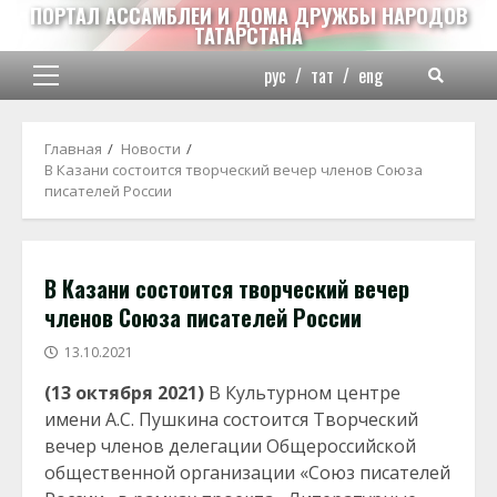
Перейти
ПОРТАЛ АССАМБЛЕИ И ДОМА ДРУЖБЫ НАРОДОВ
ТАТАРСТАНА
к
содержимому
рус
/
тат
/
eng
Основное
меню
Главная
Новости
В Казани состоится творческий вечер членов Союза
писателей России
В Казани состоится творческий вечер
членов Союза писателей России
13.10.2021
(13 октября 2021)
В Культурном центре
имени А.С. Пушкина состоится Творческий
вечер членов делегации Общероссийской
общественной организации «Союз писателей