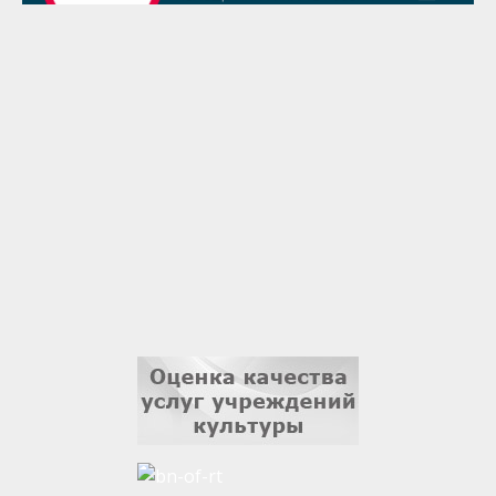
1 сентября
Гали Хасанов
1 сентября
Владислав Тома