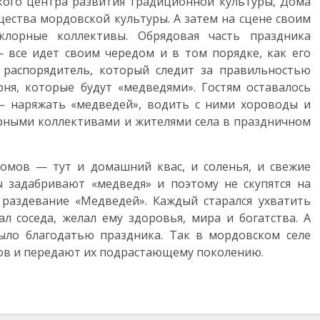
кого центра развития традиционной культуры, Дома
ества мордовской культуры. А затем на сцене своим
клорные коллективы. Обрядовая часть праздника
— все идет своим чередом и в том порядке, как его
ь распорядитель, который следит за правильностью
ня, которые будут «медведями». Гостям оставалось
— наряжать «медведей», водить с ними хороводы и
орными коллективами и жителями села в праздничном
домов — тут и домашний квас, и соленья, и свежие
бы задабривают «медведя» и поэтому не скупятся на
 раздевание «Медведей». Каждый старался ухватить
л соседа, желал ему здоровья, мира и богатства. А
ыло благодатью праздника. Так в мордовском селе
ов и передают их подрастающему поколению.