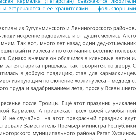
ская Кармалка (Татарстан) съезжаются любители
ы и встречаются с ее хранителями — фольклорными
ективы из Бугульминского и Лениногорского районов,
 люди искренне радовались и от души смеялись. А кто
апомним. Так вот, много лет назад один дед-отшельник
 решил выйти из леса и по окончанию весенне-полевых
а. Однако вначале он облачился в кленовые ветки и,
 затея старика пришлась, как говорится, ко двору. С
атилась в добрую традицию, став для кармалкинцев
мволизирующим поклонение хозяину леса – медведю,
ого труда и задабриванием лета, прося у Всевышнего
кресенье после Троицы. Ещё этот праздник уникален
кой Кармалке. А привлекает всех своей самобытной
… И не случайно на этот прекрасный праздник едут
ствовали Заместитель Премьер-министра Республики
иногорского муниципального района Рягат Хусаинов.