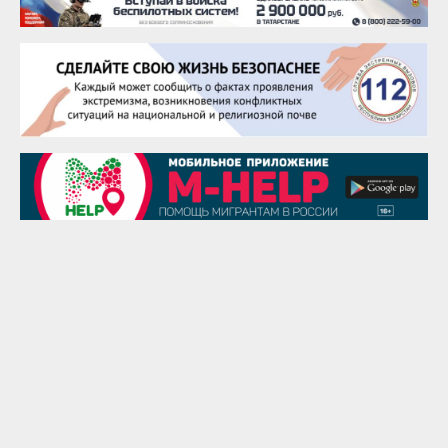
22 августа
Евгений Ефимов
25 августа
Сэсэгма Бубеева
28 августа
Чингиз Мустафаев
29 августа
Надежда Рослова
1 сентября
Гали Хасанов
1 сентября
Владислав Тома