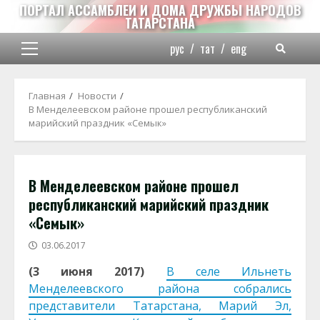
Перейти
ПОРТАЛ АССАМБЛЕИ И ДОМА ДРУЖБЫ НАРОДОВ
ТАТАРСТАНА
к
содержимому
рус
/
тат
/
eng
Основное
меню
Главная
Новости
В Менделеевском районе прошел республиканский
марийский праздник «Семык»
В Менделеевском районе прошел
республиканский марийский праздник
«Семык»
03.06.2017
(3 июня 2017)
В селе Ильнеть
Менделеевского района собрались
представители Татарстана, Марий Эл,