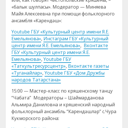
или, как говорят чистопольские кряшены, –
«балык шулпасы». Модератор — Миняева
Майя Алексеевна при помощи фольклорного
ансамбля «Карендәш»:
Youtube ГБУ «Культурный центр имени Я.Е.
Емельянова»
,
Инстаграм ГБУ «Культурный
центр имени Я.Е. Емельянова»
,
Вконтакте
ГБУ «Культурный центр имени Я.Е.
Емельянова»
,
Youtube ГБУ
«Таткультресурсцентр»
,
Вконтакте газеты
«Туганайлар»
,
Youtube ГБУ «Дом Дружбы
народов Татарстана»
15:00 — Мастер-класс по кряшенскому танцу
“Чабата” Модераторы – Шаймарданова
Альмира Даниловна и кряшенский народный
фольклорный ансамбль “Карендәшләр” с.Чура
Кукморского района: