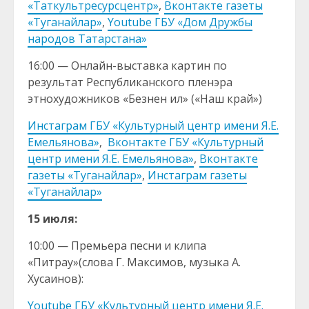
«Таткультресурсцентр»
,
Вконтакте газеты
«Туганайлар»
,
Youtube ГБУ «Дом Дружбы
народов Татарстана»
16:00 — Онлайн-выставка картин по
результат Республиканского пленэра
этнохудожников «Безнен ил» («Наш край»)
Инстаграм ГБУ «Культурный центр имени Я.Е.
Емельянова»
,
Вконтакте ГБУ «Культурный
центр имени Я.Е. Емельянова»
,
Вконтакте
газеты «Туганайлар»
,
Инстаграм газеты
«Туганайлар»
15 июля:
10:00 — Премьера песни и клипа
«Питрау»(слова Г. Максимов, музыка А.
Хусаинов):
Youtube ГБУ «Культурный центр имени Я.Е.