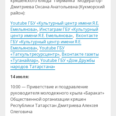
кряшенского блюда “Пирмәнкә” Модератор-
Дмитриева Оксана Анатольевна (Кукморский
район):
Youtube ГБУ «Культурный центр имени Я.Е.
Емельянова»
,
Инстаграм ГБУ «Культурный
центр имени Я.Е. Емельянова»
,
Вконтакте
ГБУ «Культурный центр имени Я.Е.
Емельянова»
,
Youtube ГБУ
«Таткультресурсцентр»
,
Вконтакте газеты
«Туганайлар»
,
Youtube ГБУ «Дом Дружбы
народов Татарстана»
14 июля:
10:00 — Приветствие и поздравление
руководителя молодежного крыла «Баракат»
Общественной организации кряшен
Республики Татарстан Дмитриева Алексея
Олеговича