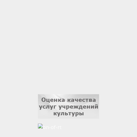
1 сентября
Гали Хасанов
1 сентября
Владислав Тома