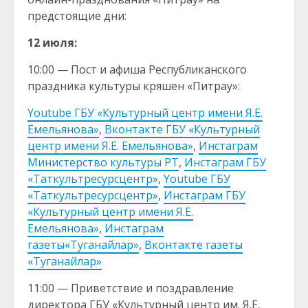
предстоящие дни:
12 июля:
10:00 — Пост и афиша Республиканского
праздника культуры кряшен «Питрау»:
Youtube ГБУ «Культурный центр имени Я.Е.
Емельянова»
,
Вконтакте ГБУ «Культурный
центр имени Я.Е. Емельянова»
,
Инстаграм
Министерство культуры РТ
,
Инстаграм ГБУ
«Таткультресурсцентр»
,
Youtube ГБУ
«Таткультресурсцентр»
,
Инстаграм ГБУ
«Культурный центр имени Я.Е.
Емельянова»
,
Инстаграм
газеты«Туганайлар»
,
Вконтакте газеты
«Туганайлар»
11:00 — Приветствие и поздравление
директора ГБУ «Культурный центр им. Я.Е.