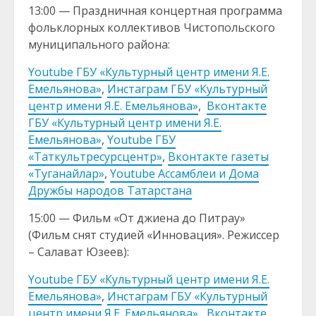
13:00 — Праздничная концертная программа
фольклорных коллективов Чистопольского
муниципального района:
Youtube ГБУ «Культурный центр имени Я.Е.
Емельянова»
,
Инстаграм ГБУ «Культурный
центр имени Я.Е. Емельянова»
,
Вконтакте
ГБУ «Культурный центр имени Я.Е.
Емельянова»
,
Youtube ГБУ
«Таткультресурсцентр»
,
Вконтакте газеты
«Туганайлар»
,
Youtube Ассамблеи и Дома
Дружбы народов Татарстана
15:00 — Фильм «От джиена до Питрау»
(Фильм снят студией «Инновация». Режиссер
– Салават Юзеев):
Youtube ГБУ «Культурный центр имени Я.Е.
Емельянова»
,
Инстаграм ГБУ «Культурный
центр имени Я.Е. Емельянова»
,
Вконтакте