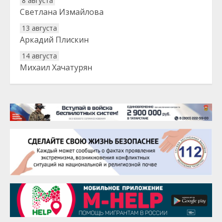
8 августа
Светлана Измайлова
13 августа
Аркадий Плискин
14 августа
Михаил Хачатурян
20 августа
Тарык Доган
22 августа
Евгений Ефимов
25 августа
Сэсэгма Бубеева
28 августа
Чингиз Мустафаев
29 августа
Надежда Рослова