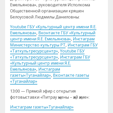
Емельянова», руководителя Исполкома
Общественной организации кряшен
Белоусовой Людмилы Даниловны:
Youtube ГБУ «Культурный центр имени Я.Е.
Емельянова»
,
Вконтакте ГБУ «Культурный
центр имени Я.Е. Емельянова»
,
Инстаграм
Министерство культуры РТ
,
Инстаграм ГБУ
«Таткультресурсцентр»
,
Youtube ГБУ
«Таткультресурсцентр»
,
Инстаграм ГБУ
«Культурный центр имени Я.Е.
Емельянова»
,
Инстаграм
газеты«Туганайлар»
,
Вконтакте газеты
«Туганайлар»
13:00 — Прямой эфир с открытия
фотовыставки «Питрау җыены – җәй җәме»:
Инстаграм газеты«Туганайлар»