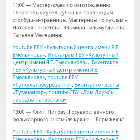
11:00 — Мастер-класс по изготовлению
обереговых кукол: кубышки-травницы и
столбушки-травницы. Мастерицы по куклам –
Наталия Секретева, Эльмира Гильмутдинова,
Татьяна Мелешина:
Youtube ГБУ «Культурный центр имени Я.Е.
Емельянова»
,
Инстаграм ГБУ «Культурный
центр имени Я.Е. Емельянова»
,
Вконтакте
ГБУ «Культурный центр имени Я.Е.
Емельянова»
,
Youtube ГБУ
«Таткультресурсцентр»
,
Вконтакте газеты
«Туганайлар»
,
Youtube ГБУ «Дом Дружбы
народов Татарстана»
13:00 — Клип “Питрау” Государственного
фольклорного ансамбля кряшен “Бермянчек”
Youtube ГБУ «Культурный центр имени Я.Е.
Емельянова»
,
Инстаграм ГБУ «Культурный