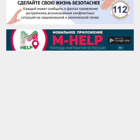
25 августа
Сэсэгма Бубеева
28 августа
Чингиз Мустафаев
29 августа
Надежда Рослова
1 сентября
Гали Хасанов
1 сентября
Владислав Тома