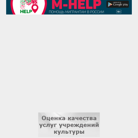
29 августа
Надежда Рослова
1 сентября
Гали Хасанов
1 сентября
Владислав Тома