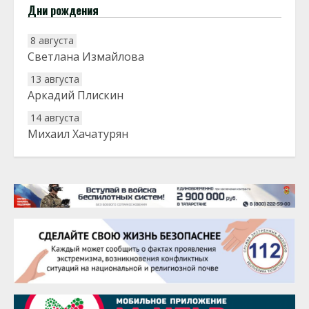
Дни рождения
8 августа
Светлана Измайлова
13 августа
Аркадий Плискин
14 августа
Михаил Хачатурян
20 августа
Тарык Доган
22 августа
Евгений Ефимов
25 августа
Сэсэгма Бубеева
28 августа
Чингиз Мустафаев