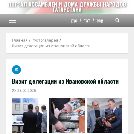
Перейти
ПОРТАЛ АССАМБЛЕИ И ДОМА ДРУЖБЫ НАРОДОВ
ТАТАРСТАНА
к
содержимому
рус
/
тат
/
eng
Основное
меню
Главная
Фотогалерея
Визит делегации из Ивановской области
Визит делегации из Ивановской области
28.05.2026