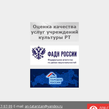
37-97-99
E-mail:
an-tatarstan@yandex.ru
ДЛЯ 