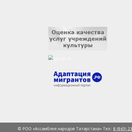
© РОО «Ассамблея народов Татарстана» Тел.:
8 (843) 2