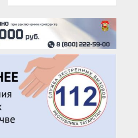
20 августа
Тарык Доган
22 августа
Евгений Ефимов
25 августа
Сэсэгма Бубеева
28 августа
Чингиз Мустафаев
29 августа
Надежда Рослова
1 сентября
Гали Хасанов
1 сентября
Владислав Тома