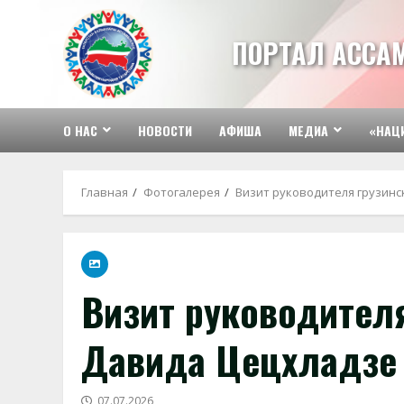
Перейти
к
ПОРТАЛ АССА
содержимому
О НАС
НОВОСТИ
АФИША
МЕДИА
«НАЦ
Главная
Фотогалерея
Визит руководителя грузин
Визит руководител
Давида Цецхладзе
07.07.2026