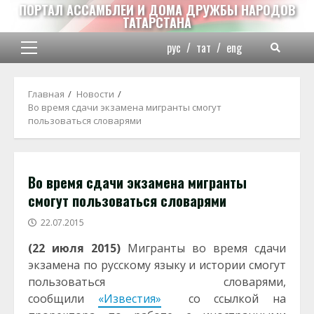
Перейти
ПОРТАЛ АССАМБЛЕИ И ДОМА ДРУЖБЫ НАРОДОВ
ТАТАРСТАНА
к
содержимому
рус
/
тат
/
eng
Основное
меню
Главная
Новости
Во время сдачи экзамена мигранты смогут
пользоваться словарями
Во время сдачи экзамена мигранты
смогут пользоваться словарями
22.07.2015
(22 июля 2015)
Мигранты во время сдачи
экзамена по русскому языку и истории смогут
пользоваться словарями,
сообщили
«Известия»
со ссылкой на