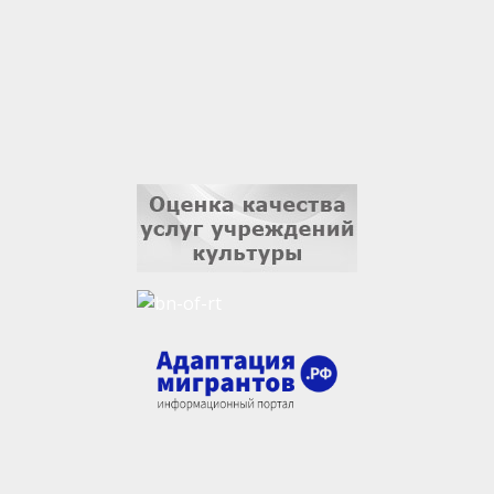
3 сентября
Ильдар Гильмутдинов