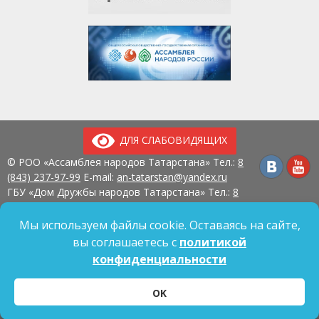
ДЛЯ СЛАБОВИДЯЩИХ
© РОО «Ассамблея народов Татарстана» Тел.:
8
(843) 237-97-99
E-mail:
an-tatarstan@yandex.ru
ГБУ «Дом Дружбы народов Татарстана» Тел.:
8
(843) 237-97-90
E-mail:
mk.ddn@tatar.ru
420107, г. Казань, ул. Павлюхина, д. 57
Мы используем файлы cookie. Оставаясь на сайте,
вы соглашаетесь с
политикой
конфиденциальности
Политика обработки персональных данных
OK
Согласие на обработку персональных данных