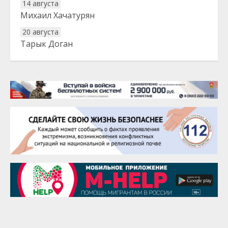
14 августа
Михаил Хачатурян
20 августа
Тарык Доган
22 августа
Евгений Ефимов
25 августа
Сэсэгма Бубеева
28 августа
Чингиз Мустафаев
29 августа
Надежда Рослова
1 сентября
Гали Хасанов
1 сентября
Владислав Тома