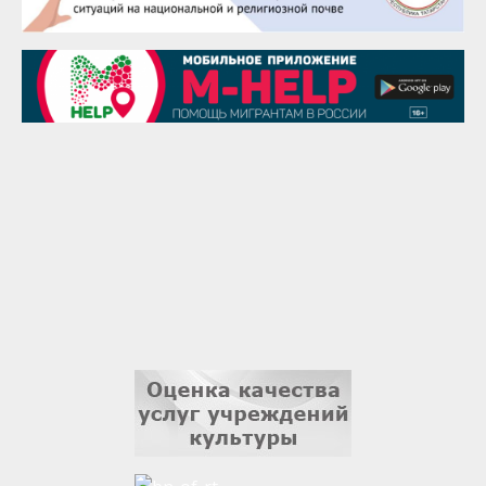
29 августа
Надежда Рослова
1 сентября
Гали Хасанов
1 сентября
Владислав Тома
3 сентября
Ильдар Гильмутдинов