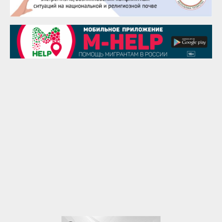
28 августа
Чингиз Мустафаев
29 августа
Надежда Рослова
1 сентября
Гали Хасанов
1 сентября
Владислав Тома