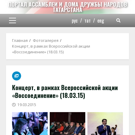
Перейти
ПОРТАЛ АССАМБЛЕИ И ДОМА ДРУЖБЫ НАРОДОВ
ТАТАРСТАНА
к
содержимому
рус
/
тат
/
eng
Основное
меню
Главная
Фотогалерея
Концерт, в рамках Всероссийской акции
«Воссоединение» (18.03.15)
Концерт, в рамках Всероссийской акции
«Воссоединение» (18.03.15)
19.03.2015