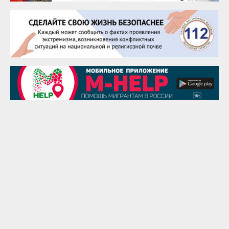
Евгений Ефимов
25 августа
Сэсэгма Бубеева
28 августа
Чингиз Мустафаев
29 августа
Надежда Рослова
1 сентября
Гали Хасанов
1 сентября
Владислав Тома