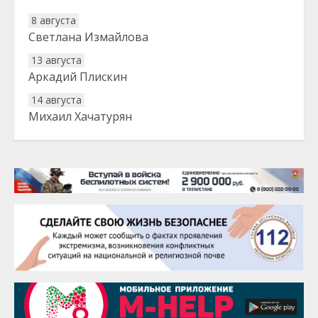
8 августа
Светлана Измайлова
13 августа
Аркадий Плискин
14 августа
Михаил Хачатурян
20 августа
Тарык Доган
22 августа
Евгений Ефимов
25 августа
Сэсэгма Бубеева
28 августа
Чингиз Мустафаев
29 августа
Надежда Рослова