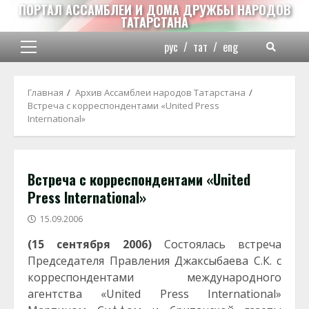
Перейти
ПОРТАЛ АССАМБЛЕИ И ДОМА ДРУЖБЫ НАРОДОВ
ТАТАРСТАНА
к
содержимому
рус
/
тат
/
eng
Основное
меню
Главная
Архив Ассамблеи народов Татарстана
Встреча с корреспондентами «United Press
International»
Встреча с корреспондентами «United
Press International»
15.09.2006
(15 сентября 2006)
Состоялась встреча
Председателя Правления Джаксыбаева С.К. с
корреспондентами международного
агентства «United Press International»