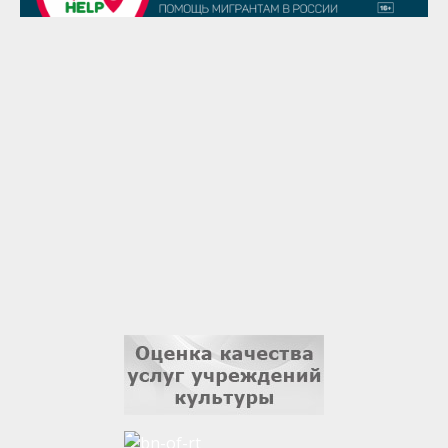
1 сентября
Гали Хасанов
1 сентября
Владислав Тома