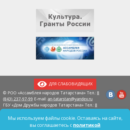
ДЛЯ СЛАБОВИДЯЩИХ
© РОО «Ассамблея народов Татарстана» Тел.:
8
(843) 237-97-99
E-mail:
an-tatarstan@yandex.ru
ГБУ «Дом Дружбы народов Татарстана» Тел.:
8
(843) 237-97-90
E-mail:
mk.ddn@tatar.ru
420107, г. Казань, ул. Павлюхина, д. 57
Мы используем файлы cookie. Оставаясь на сайте,
вы соглашаетесь с
политикой