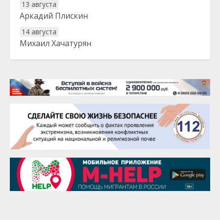
13 августа
Аркадий Плискин
14 августа
Михаил Хачатурян
20 августа
Тарык Доган
22 августа
Евгений Ефимов
25 августа
Сэсэгма Бубеева
28 августа
Чингиз Мустафаев
29 августа
Надежда Рослова
1 сентября
Гали Хасанов