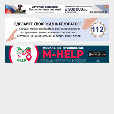
Тарык Доган
22 августа
Евгений Ефимов
25 августа
Сэсэгма Бубеева
28 августа
Чингиз Мустафаев
29 августа
Надежда Рослова
1 сентября
Гали Хасанов
1 сентября
Владислав Тома