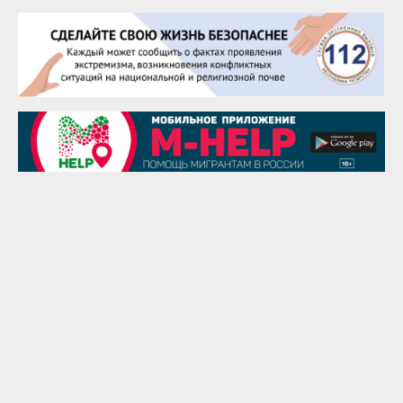
Евгений Ефимов
25 августа
Сэсэгма Бубеева
28 августа
Чингиз Мустафаев
29 августа
Надежда Рослова
1 сентября
Гали Хасанов
1 сентября
Владислав Тома