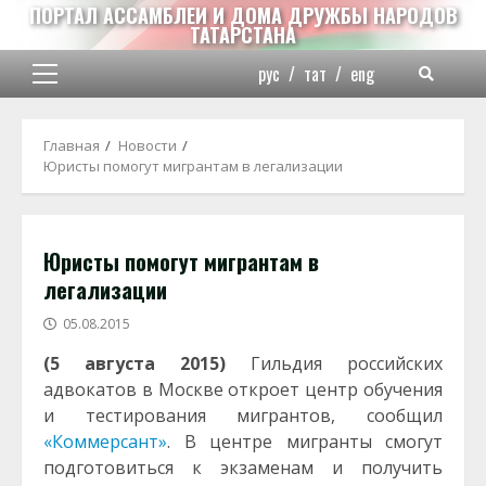
Перейти
ПОРТАЛ АССАМБЛЕИ И ДОМА ДРУЖБЫ НАРОДОВ
ТАТАРСТАНА
к
содержимому
рус
/
тат
/
eng
Основное
меню
Главная
Новости
Юристы помогут мигрантам в легализации
Юристы помогут мигрантам в
легализации
05.08.2015
(5 августа 2015)
Гильдия российских
адвокатов в Москве откроет центр обучения
и тестирования мигрантов, сообщил
«Коммерсант»
. В центре мигранты смогут
подготовиться к экзаменам и получить