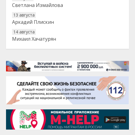
Светлана Измайлова
13 августа
Аркадий Плискин
14 августа
Михаил Хачатурян
20 августа
Тарык Доган
22 августа
Евгений Ефимов
25 августа
Сэсэгма Бубеева
28 августа
Чингиз Мустафаев
29 августа
Надежда Рослова
1 сентября