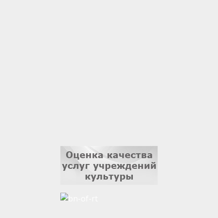
Гали Хасанов
1 сентября
Владислав Тома