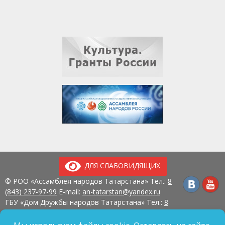
ДЛЯ СЛАБОВИДЯЩИХ
© РОО «Ассамблея народов Татарстана» Тел.:
8
(843) 237-97-99
E-mail:
an-tatarstan@yandex.ru
ГБУ «Дом Дружбы народов Татарстана» Тел.:
8
(843) 237-97-90
E-mail:
mk.ddn@tatar.ru
420107, г. Казань, ул. Павлюхина, д. 57