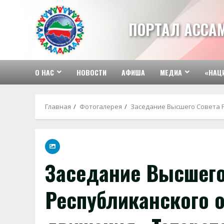
Перейти
к
ПОРТАЛ АССА
содержимому
О НАС
НОВОСТИ
АФИША
МЕДИА
«НАЦ
Главная
Фотогалерея
Заседание Высшего Совета 
Заседание Высшего
Республиканского 