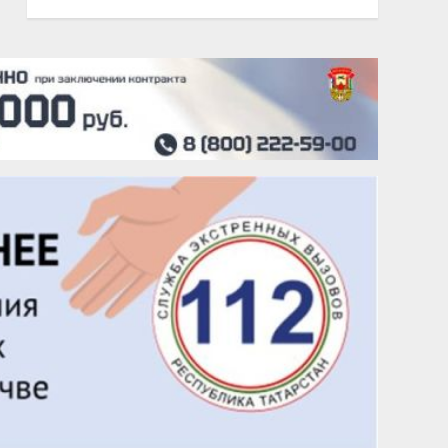
22 августа
Евгений Ефимов
25 августа
Сэсэгма Бубеева
28 августа
Чингиз Мустафаев
29 августа
Надежда Рослова
1 сентября
Гали Хасанов
1 сентября
Владислав Тома
3 сентября
Ильдар Гильмутдинов