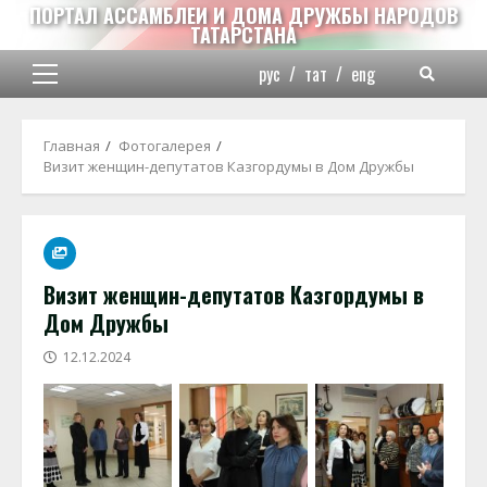
Перейти
ПОРТАЛ АССАМБЛЕИ И ДОМА ДРУЖБЫ НАРОДОВ
ТАТАРСТАНА
к
содержимому
рус
/
тат
/
eng
Основное
меню
Главная
Фотогалерея
Визит женщин-депутатов Казгордумы в Дом Дружбы
Визит женщин-депутатов Казгордумы в
Дом Дружбы
12.12.2024