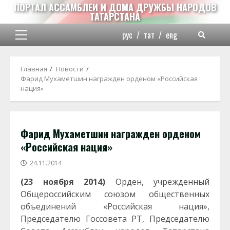
Перейти
ПОРТАЛ АССАМБЛЕИ И ДОМА ДРУЖБЫ НАРОДОВ
ТАТАРСТАНА
к
содержимому
рус
/
тат
/
eng
Основное
меню
Главная
Новости
Фарид Мухаметшин награжден орденом «Российская
нация»
Фарид Мухаметшин награжден орденом
«Российская нация»
24.11.2014
(23 ноября 2014)
Орден, учрежденный
Общероссийским союзом общественных
объединений «Российская нация»,
Председателю Госсовета РТ, Председателю