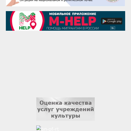
29 августа
Надежда Рослова
1 сентября
Гали Хасанов
1 сентября
Владислав Тома
3 сентября
Ильдар Гильмутдинов