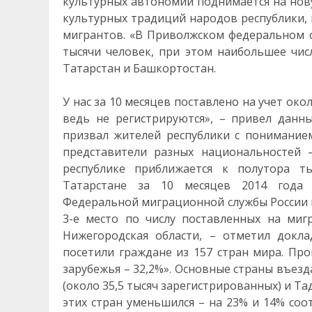
культурных автономий поднимается на нову
культурных традиций народов республики,
мигрантов. «В Приволжском федеральном ок
тысячи человек, при этом наибольшее чис
Татарстан и Башкортостан.
У нас за 10 месяцев поставлено на учет око
ведь не регистрируются», – привел данн
призвал жителей республики с понимание
представители разных национальностей –
республике приближается к полутора т
Татарстане за 10 месяцев 2014 года 
Федеральной миграционной службы России п
3-е место по числу поставленных на ми
Нижегородская области, – отметил докл
посетили граждане из 157 стран мира. Про
зарубежья – 32,2%». Основные страны въезд
(около 35,5 тысяч зарегистрированных) и Та
этих стран уменьшился – на 23% и 14% соо