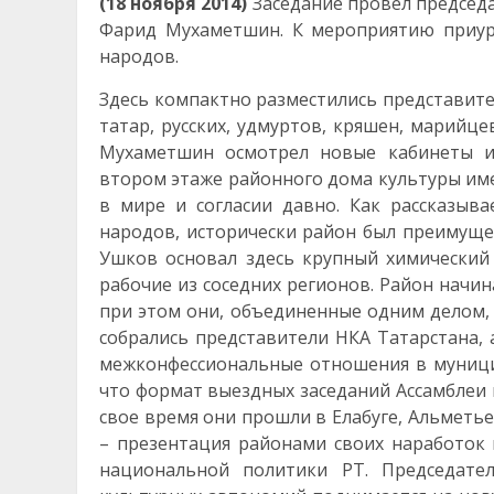
(18 ноября 2014)
Заседание провел председа
Фарид Мухаметшин. К мероприятию приур
народов.
Здесь компактно разместились представите
татар, русских, удмуртов, кряшен, марийце
Мухаметшин осмотрел новые кабинеты и
втором этаже районного дома культуры име
в мире и согласии давно. Как рассказыв
народов, исторически район был преимущ
Ушков основал здесь крупный химический 
рабочие из соседних регионов. Район начи
при этом они, объединенные одним делом, 
собрались представители НКА Татарстана,
межконфессиональные отношения в муници
что формат выездных заседаний Ассамблеи 
свое время они прошли в Елабуге, Альметье
– презентация районами своих наработок
национальной политики РТ. Председател