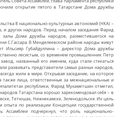
тель Совета Ассамблеи, глава парламента республики
очили открытие пятого в Татарстане Дома дружбы
льства 8 национально-культурных автономий (НКА) –
в, и других народов. Перед началом заседания Фарид
 залы Дома дружбы народов, разместившегося на
ни С.Гассара. В Менделеевском районе народы живут
ает Ильсияр Губайдуллина – директор Дома дружбы
ественно лесистым, со временем промышленник Петр
завод, названный его именем, куда стали стекаться
нали развивать представители самых разных народов,
всегда жили в мире. Открывая заседание, на которое
 а также лица, ответственные за межнациональные и
палитетах республики, Фарид Мухаметшин отметил,
народов Татарстана хорошо зарекомендовал себя – в
вске, Тетюшах, Нижнекамске, Зеленодольске. Их цель
 и опыта по реализации Концепции государственной
ь Ассамблеи подчеркнул, что роль национально-