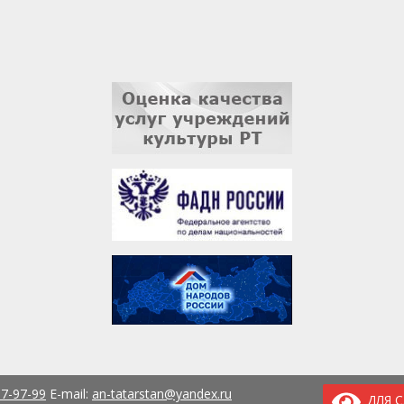
37-97-99
E-mail:
an-tatarstan@yandex.ru
ДЛЯ 