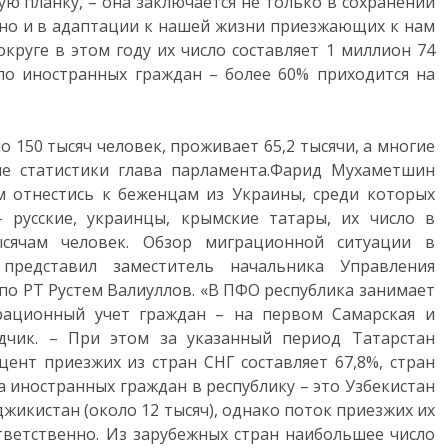
ю планку, – она заключается не только в сохранении
 но и в адаптации к нашей жизни приезжающих к нам
руге в этом году их число составляет 1 миллион 74
ло иностранных граждан – более 60% приходится на
ло 150 тысяч человек, проживает 65,2 тысячи, а многие
ые статистики глава парламента.Фарид Мухаметшин
м отнестись к беженцам из Украины, среди которых
 русские, украинцы, крымские татары, их число в
ысячам человек. Обзор миграционной ситуации в
представил заместитель начальника Управления
о РТ Рустем Валиуллов. «В ПФО республика занимает
грационный учет граждан – на первом Самарская и
адчик. – При этом за указанный период Татарстан
цент приезжих из стран СНГ составляет 67,8%, стран
а иностранных граждан в республику – это Узбекистан
джикистан (около 12 тысяч), однако поток приезжих их
тветственно. Из зарубежных стран наибольшее число