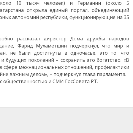
около 10 тысяч человек) и Германии (около 5
 Татарстана открыла единый портал, объединяющий
урных автономий республики, функционирующие на 35
робно рассказал директор Дома дружбы народов
дание, Фарид Мухаметшин подчеркнул, что мир и
тан, не были достигнуты в одночасье, это то, что
и будущих поколений – сохранить это богатство. «В
 в сфере межнациональных отношений, профилактики
не важным делом», – подчеркнул глава парламента.
с общественностью и СМИ ГосСовета РТ.