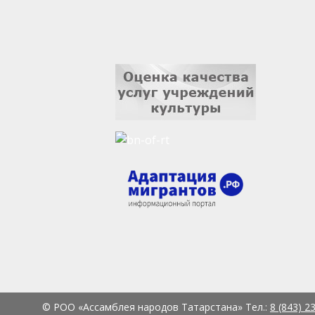
© РОО «Ассамблея народов Татарстана» Тел.:
8 (843) 2