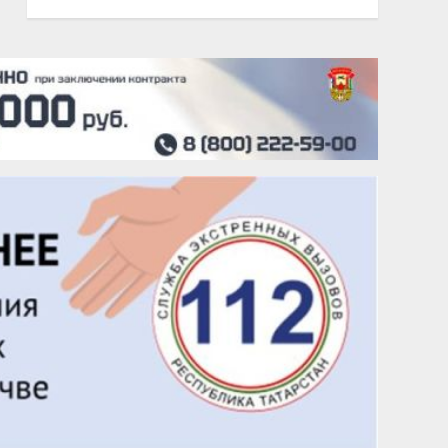
20 августа
Тарык Доган
22 августа
Евгений Ефимов
25 августа
Сэсэгма Бубеева
28 августа
Чингиз Мустафаев
29 августа
Надежда Рослова
1 сентября
Гали Хасанов
1 сентября
Владислав Тома