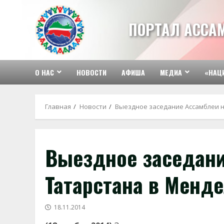
Перейти
к
ПОРТАЛ АССА
содержимому
О НАС
НОВОСТИ
АФИША
МЕДИА
«НАЦ
Главная
Новости
Выездное заседание Ассамблеи 
Выездное заседани
Татарстана в Менд
18.11.2014