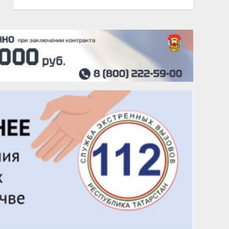
20 августа
Тарык Доган
22 августа
Евгений Ефимов
25 августа
Сэсэгма Бубеева
28 августа
Чингиз Мустафаев
29 августа
Надежда Рослова
1 сентября
Гали Хасанов
1 сентября
Владислав Тома