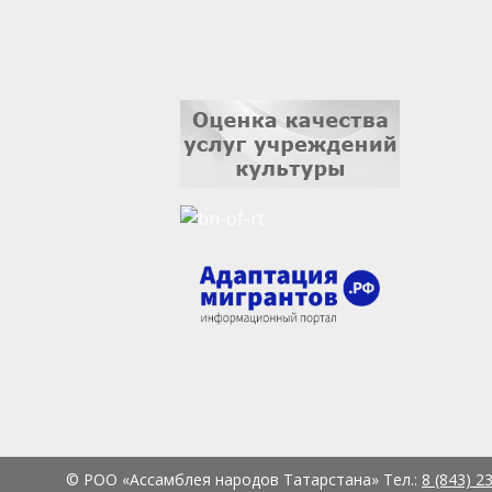
© РОО «Ассамблея народов Татарстана» Тел.:
8 (843) 2