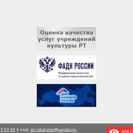
37-97-99
E-mail:
an-tatarstan@yandex.ru
ДЛЯ 