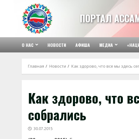
Перейти
к
ПОРТАЛ АССА
содержимому
О НАС
НОВОСТИ
АФИША
МЕДИА
«НАЦ
Главная
Новости
Как здорово, что все мы здесь се
Как здорово, что в
собрались
30.07.2015