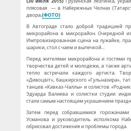
(30 июля 2015)
Грузинская лезгинка, укра
плясовая — в Набережных Челнах (Татарс
двора
.
(ФОТО)
В Автограде стало доброй традицией пр
микрорайона в микрорайон. Очередной из
Импровизированная сцена на лужайке, пр
шарики, стол с чаем и выпечкой…
Перед жителями микрорайона и гостями п
творчества детей и молодежи, а также ар
тепло встречали каждого артиста. Твор
«Дивоцвiт», башкирского «Гульназира», тат
танцев «Кавказ-Чаллы» и солистов «Родник
Эдуарда Валиева и солистки студии инди
стали самым настоящим украшением праздн
Затем перед собравшимися горожанами 
Усманова и руководитель исполкома Наб
обрисовал достижения и проблемы города.