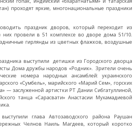
инский гопак, индийский «бхаратнатьям» и татарская
тан) проходят яркие, многонациональные праздники
оводить праздник дворов, который переходит из
 них провели в 51 комплексе во дворе дома 51/10.
аздничные гирлянды из цветных флажков, воздушные
раздника выступили детишки из Городского дворца
тисты Дома дружбы народов «Родник». Зрители очень
ческие номера народных ансамблей: украинского
арского «Сумбель», марийского «Марий Сем», горских
а» — заслуженной артистки РТ Дании Сибгатуллиной,
йского танца «Сарасвати» Анастасии Мухамадиевой
ика.
выступили глава Автозаводского района Раушан
ережных Челнов Наиль Магдеев, который коротко