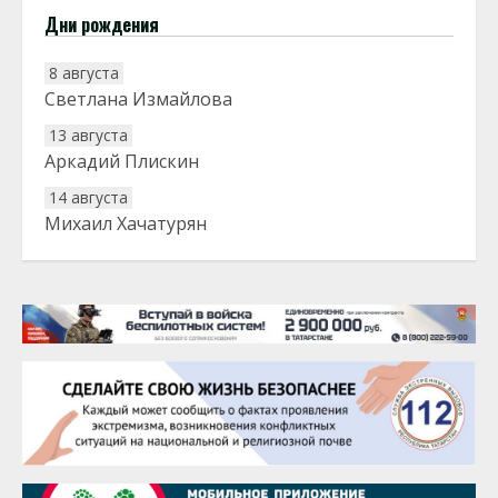
Дни рождения
8 августа
Светлана Измайлова
13 августа
Аркадий Плискин
14 августа
Михаил Хачатурян
20 августа
Тарык Доган
22 августа
Евгений Ефимов
25 августа
Сэсэгма Бубеева
28 августа
Чингиз Мустафаев