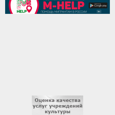
29 августа
Надежда Рослова
1 сентября
Гали Хасанов
1 сентября
Владислав Тома