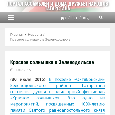
Перейти
ПОРТАЛ АССАМБЛЕИ И ДОМА ДРУЖБЫ НАРОДОВ
ТАТАРСТАНА
к
содержимому
рус
/
тат
/
eng
Основное
меню
Главная
Новости
Красное солнышко в Зеленодольске
Красное солнышко в Зеленодольске
30.07.2015
(30 июля 2015)
В посёлке «Октябрьский»
Зеленодольского района Татарстана
состоялся духовно-фольклорный фестиваль
«Красное солнышко». Это одно из
мероприятий, посвященных 1000-летию
памяти Святого равноапостольного князя