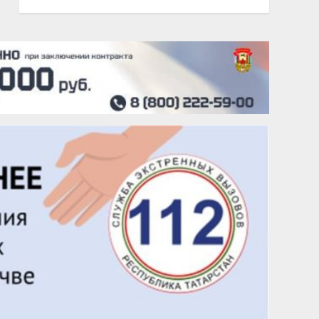
22 августа
Евгений Ефимов
25 августа
Сэсэгма Бубеева
28 августа
Чингиз Мустафаев
29 августа
Надежда Рослова
1 сентября
Гали Хасанов
1 сентября
Владислав Тома
3 сентября
Ильдар Гильмутдинов