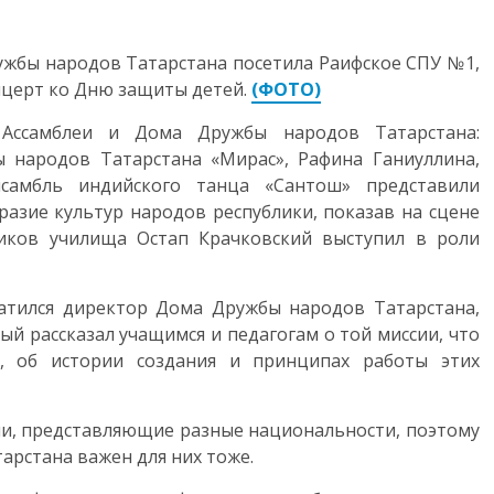
жбы народов Татарстана посетила Раифское СПУ №1,
нцерт ко Дню защиты детей.
(ФОТО)
 Ассамблеи и Дома Дружбы народов Татарстана:
 народов Татарстана «Мирас», Рафина Ганиуллина,
нсамбль индийского танца «Сантош» представили
азие культур народов республики, показав на сцене
ников училища Остап Крачковский выступил в роли
атился директор Дома Дружбы народов Татарстана,
й рассказал учащимся и педагогам о той миссии, что
 об истории создания и принципах работы этих
сии, представляющие разные национальности, поэтому
арстана важен для них тоже.