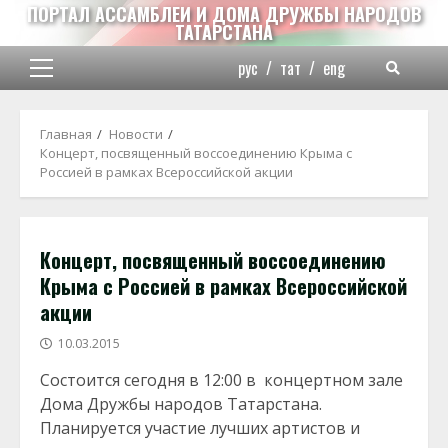
Перейти
ПОРТАЛ АССАМБЛЕИ И ДОМА ДРУЖБЫ НАРОДОВ
ТАТАРСТАНА
к
содержимому
рус
/
тат
/
eng
Основное
меню
Главная
Новости
Концерт, посвященный воссоединению Крыма с
Россией в рамках Всероссийской акции
Концерт, посвященный воссоединению
Крыма с Россией в рамках Всероссийской
акции
10.03.2015
Состоится сегодня в 12:00 в к
онцертном зале
Дома Дружбы народов Татарстана.
Планируется участие лучших артистов и