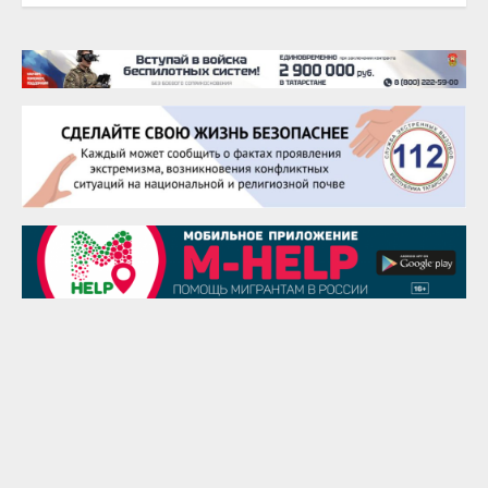
20 августа
Тарык Доган
22 августа
Евгений Ефимов
25 августа
Сэсэгма Бубеева
28 августа
Чингиз Мустафаев
29 августа
Надежда Рослова
1 сентября
Гали Хасанов
1 сентября
Владислав Тома